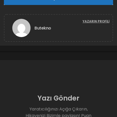
ÖNERILEN YAZI
Türkiye’de İlk! Karşınızda iPhone XS
İncelemesi
YAZARIN PROFILI
Butekno
Üniversite tercihi başarıyı nasıl etkiler? Çıkış yapan
girişimcilerden tavsiyeler
, Üniversite tercihi, kariyer
ve başarı üzerinde önemli bir etkiye sahip olabilir.
Üniversitenin sunduğu eğitim kalitesi, networking (ağ
kurma) imkanları, endüstri bağlantıları ve kaynaklar, bir
bireyin kariyerinde önemli rol oynayabilir. Ancak, başarı
sadece üniversitenin prestijine bağlı değildir; bireyin
motivasyonu, çalışkanlığı, öğrenme arzusu ve fırsatları
nasıl değerlendirdiği de en az üniversitenin sunduğu
Yazı Gönder
imkanlar kadar önemlidir. Çıkış yapan girişimcilerden
bazı tavsiyeler şunlardır:
Yaratıcılığınızı Açığa Çıkarın,
Hikayenizi Bizimle paylaşın! Puan