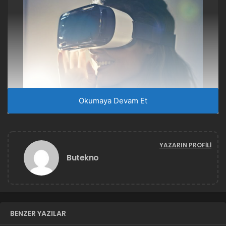
Okumaya Devam Et
ÖNERILEN YAZI
Üniversite tercihi başarıyı nasıl etkiler?
Çıkış yapan girişimcilerden tavsiyeler
YAZARIN PROFILI
Butekno
Garaj Sepeti, otomotiv sektörüne 1,2 milyon TL’lik
yatırımla hızlı bir giriş yapıyor
. Bu yatırım, şirketin
büyüme stratejilerinin bir parçası olarak otomotiv
BENZER YAZILAR
sektöründe önemli bir yer edinmeyi hedefliyor. Garaj