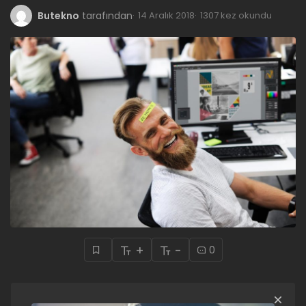
Butekno
tarafından
14 Aralık 2018
1307 kez okundu
+
-
0